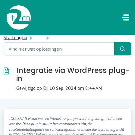
Doorgaan naar hoofdinhoud
Startpagina
...
Integratie via WordPress plug-in
Integratie via WordPress plug-
in
Gewijzigd op Di, 10 Sep, 2024 om 8:44 AM
TOOL2MATCH kan via een WordPress plugin worden geïntegreerd in een
website. Deze plugin stuurt het vacatureoverzicht, de
vacaturedetailpagina's en sollicitatieformulieren aan die worden ingericht
in TOOL2MATCH. Wil je aan de slag met deze plugin? Dan ontvangen we