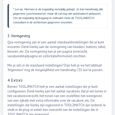
* Let op: Hiermee is de koppeling eenzijdig gelegd. Je kan handmatig alle 
gegevens synchroniseren, maar dit zal nog niet automatisch gebeuren. 
Om de koppeling bij livegang te voltooien moet de TOOL2MATCH 
consultant in de achterkant gegevens omzetten. 
3. Vormgeving
Qua vormgeving zijn er een aantal standaardinstellingen die je kunt
invoeren. Denk hierbij aan de vormgeving van headers, buttons, tekst,
kleuren, etc. De vormgeving kan je per pagina (overzicht,
vacaturedetailpagina en sollicitatieformulier) inrichten.
Mis je iets in de standaard instellingen? Dan heb je via het tabblad
"Algemeen" nog de mogelijkheid om handmatig CSS toe te passen.
4. Extra's
Binnen TOOL2MATCH heb je een aantal instellingen die je kunt
configureren. Denk hierbij aan het aantal vacatures dat je wil tonen in
het vacatureoverzicht, het tonen van een zoekfilter, het weergeven
van een zijbalk met extra informatie over de vacature, etc. De
instellingen die hierbij zijn ingevoerd in TOOL2MATCH zijn leidend. Je
vindt in de plug-in enkel een overzicht van de instellingen die in
TOOL2MATCH zijn ingevoerd.