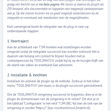
graag een bericht van je
via deze pagina
. We sturen je daarna de plugin als
ZIP-bestand, alle documentatie en koppelen een toegewijd contactpersoon
aan je. Op die manier kunnen we zo goed mogelijk ondersteunen bij de
integratie en eventueel ook meedenken over de mogelijkheden.
Kort samengevat komt de integratie van de plug-in neer op
onderstaande stappen:
1. Voortraject
Aan de achterkant van T2M moeten wat instellingen worden
omgezet zodat de integratie succesvol kan worden voltooid. Het is
daarom van belang om contact te blijven houden met je
contactpersoon bij TOOL2MATCH, zodat hij/zij op de hoogte blijft van
de stand van zaken en eventueel kan adviseren.
2. Installatie & inrichten
Installeer én activeer de plugin op de website. Zodra je in het linker
menu "TOOL2MATCH" ziet staan, is de plugin succesvol geïnstalleerd.
Om de TOOL2MATCH-omgeving succesvol te koppelen, dien je in de
plugin de domeinnaam van de omgeving in te vullen*. Dit doe je in
het tabblad "Configuratie" in het veld "T2M URL". Vul hier de link van de
omgeving in zonder "https://" (bijv. voorbeeld.tool2match.nl).