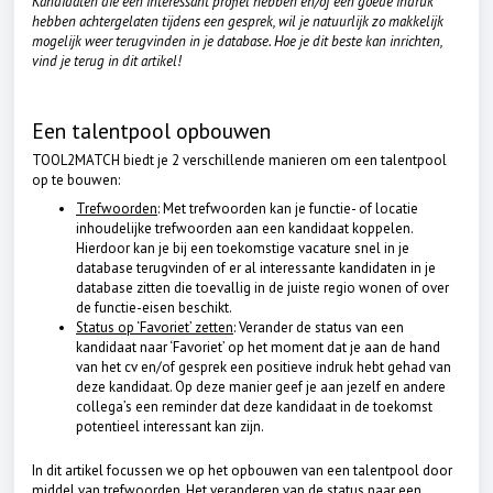
Kandidaten die een interessant profiel hebben en/of een goede indruk
hebben achtergelaten tijdens een gesprek, wil je natuurlijk zo makkelijk
mogelijk weer terugvinden in je database. Hoe je dit beste kan inrichten,
vind je terug in dit artikel!
Een talentpool opbouwen
TOOL2MATCH biedt je 2 verschillende manieren om een talentpool
op te bouwen:
Trefwoorden
: Met trefwoorden kan je functie- of locatie
inhoudelijke trefwoorden aan een kandidaat koppelen.
Hierdoor kan je bij een toekomstige vacature snel in je
database terugvinden of er al interessante kandidaten in je
database zitten die toevallig in de juiste regio wonen of over
de functie-eisen beschikt.
Status op ‘Favoriet’ zetten
: Verander de status van een
kandidaat naar ‘Favoriet’ op het moment dat je aan de hand
van het cv en/of gesprek een positieve indruk hebt gehad van
deze kandidaat. Op deze manier geef je aan jezelf en andere
collega’s een reminder dat deze kandidaat in de toekomst
potentieel interessant kan zijn.
In dit artikel focussen we op het opbouwen van een talentpool door
middel van trefwoorden. Het veranderen van de status naar een