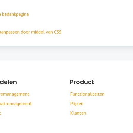
en bedankpagina
aanpassen door middel van CSS
delen
Product
uremanagement
Functionaliteiten
daatmanagement
Prijzen
t
Klanten