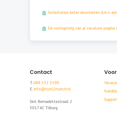
Sollicitaties beter doormeten d.m.v. e
De vormgeving van je vacature-pagina 
Contact
Voor
T.
088 532 5199
Vacat
E.
info@tool2match.nl
Kandi
Suppor
Sint Bernadettestraat 2
5017 AC Tilburg