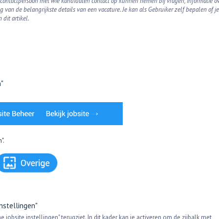
 contactpersoon met wie kandidaten contact op kunnen nemen bij vragen, informatie o
 van de belangrijkste details van een vacature. Je kan als Gebruiker zelf bepalen of je
n dit artikel.
n"
n".
instellingen"
 jobsite instellingen" terugziet. In dit kader kan je activeren om de zijbalk met