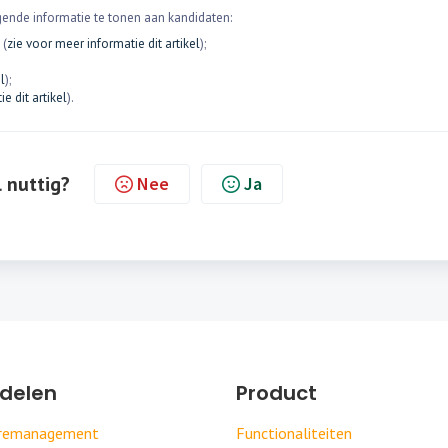
lgende informatie te tonen aan kandidaten:
 (
zie voor meer informatie dit artikel
);
l
);
e dit artikel
).
l nuttig?
Nee
Ja
delen
Product
uremanagement
Functionaliteiten