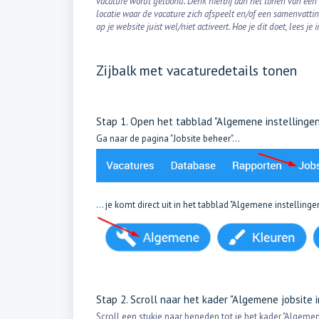
vacature wordt getoond. Denk hierbij aan het tonen van een
locatie waar de vacature zich afspeelt en/of een samenvatting
op je website juist wel/niet activeert. Hoe je dit doet, lees je i
Zijbalk met vacaturedetails tonen
Stap 1. Open het tabblad "Algemene instellinge
Ga naar de pagina "Jobsite beheer"...
... je komt direct uit in het tabblad "Algemene instellinge
Stap 2. Scroll naar het kader "Algemene jobsite 
Scroll een stukje naar beneden tot je het kader "Algemene