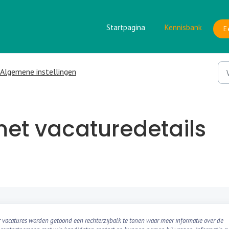
Startpagina
Kennisbank
E
Algemene instellingen
met vacaturedetails
acatures worden getoond een rechterzijbalk te tonen waar meer informatie over de